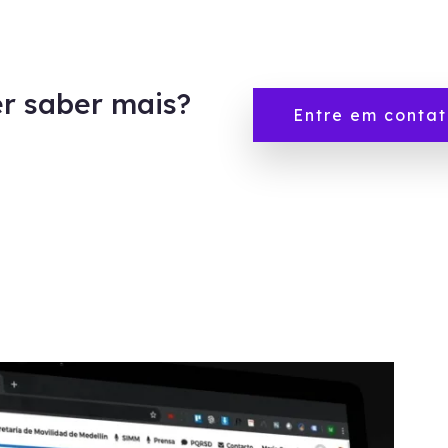
r saber mais?
Entre em contat