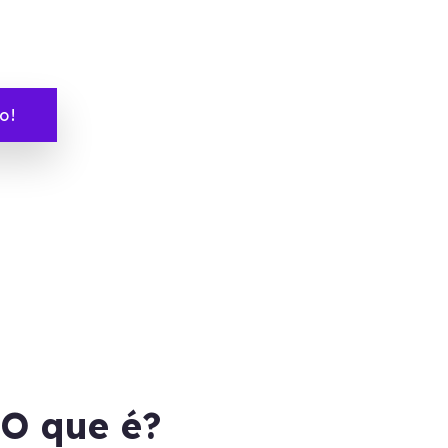
o!
O que é?