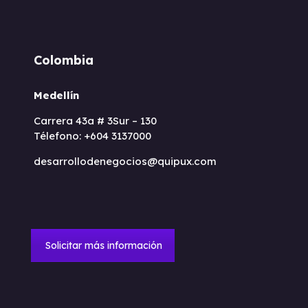
Colombia
Medellín
Carrera 43a # 3Sur – 130
Télefono: +604 3137000
desarrollodenegocios@quipux.com
Solicitar más información